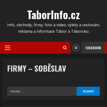
Skip
to
TaborInfo.cz
content
Info, obchody, firmy, foto a video, výlety a cestování,
reklama a informace Tábor a Táborsko.
FACEBOOK
Primary
Menu
FIRMY – SOBĚSLAV
Vyhledávání