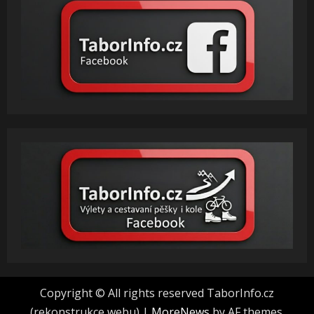
Copyright © All rights reserved TaborInfo.cz
(rekonstrukce webu)
|
MoreNews
by AF themes.