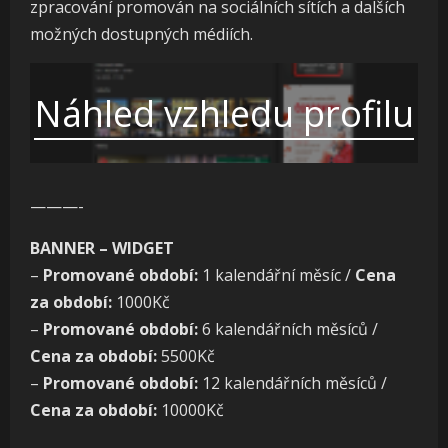
zpracování promován na sociálních sítích a dalších
možných dostupných médiích.
Náhled vzhledu profilu
———-
BANNER – WIDGET
–
Promované období:
1 kalendářní měsíc /
Cena
za období:
1000Kč
–
Promované období:
6 kalendářních měsíců /
Cena za období:
5500Kč
–
Promované období:
12 kalendářních měsíců /
Cena za období:
10000Kč