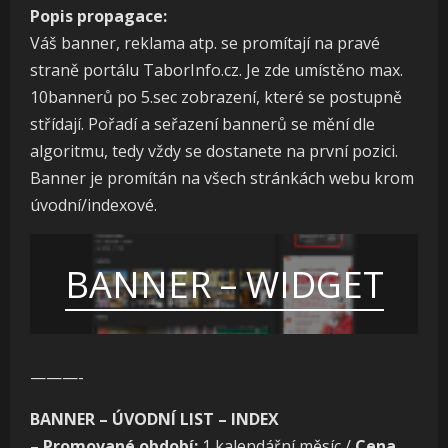
Popis propagace:
Váš banner, reklama atp. se promítají na pravé
straně portálu TaborInfo.cz. Je zde umístěno max.
10bannerů po 5.sec zobrazení, které se postupně
střídají. Pořadí a seřazení bannerů se mění dle
algoritmu, tedy vždy se dostanete na první pozici.
Banner je promítán na všech stránkách webu krom
úvodní/indexové.
BANNER – WIDGET
———-
BANNER – ÚVODNÍ LIST – INDEX
–
Promované období:
1 kalendářní měsíc /
Cena