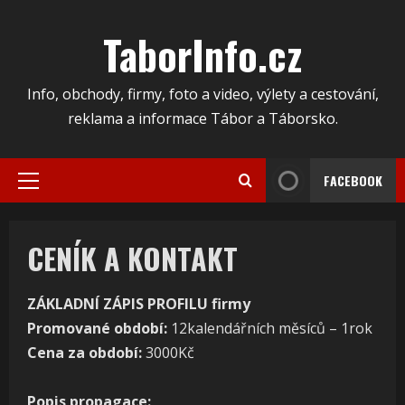
Skip
to
TaborInfo.cz
content
Info, obchody, firmy, foto a video, výlety a cestování,
reklama a informace Tábor a Táborsko.
FACEBOOK
Primary
Menu
CENÍK A KONTAKT
ZÁKLADNÍ ZÁPIS PROFILU firmy
Promované období:
12kalendářních měsíců – 1rok
Cena za období:
3000Kč
Popis propagace: