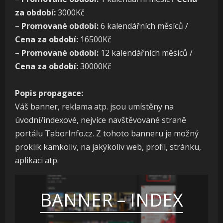
za období:
3000Kč
–
Promované období:
6 kalendářních měsíců /
Cena za období:
16500Kč
–
Promované období:
12 kalendářních měsíců /
Cena za období:
30000Kč
Popis propagace:
Váš banner, reklama atp. jsou umístěny na
úvodní/indexové, nejvíce navštěvované straně
portálu TaborInfo.cz. Z tohoto banneru je možný
proklik kamkoliv, na jakýkoliv web, profil, stránku,
aplikaci atp.
BANNER – INDEX