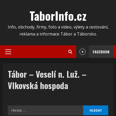
Skip
to
TaborInfo.cz
content
Info, obchody, firmy, foto a video, výlety a cestování,
reklama a informace Tábor a Táborsko.
FACEBOOK
Primary
Menu
Tábor – Veselí n. Luž. –
Vlkovská hospoda
Vyhledávání