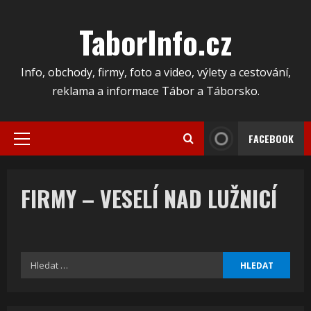
Skip
to
TaborInfo.cz
content
Info, obchody, firmy, foto a video, výlety a cestování,
reklama a informace Tábor a Táborsko.
FACEBOOK
Primary
Menu
FIRMY – VESELÍ NAD LUŽNICÍ
Vyhledávání