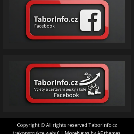
Copyright © All rights reserved TaborInfo.cz
(rekonstrukce webu)
|
MoreNews
by AF themes.