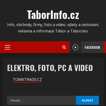
Skip
to
TaborInfo.cz
content
Info, obchody, firmy, foto a video, výlety a cestování,
reklama a informace Tábor a Táborsko.
FACEBOOK
Primary
Menu
ELEKTRO, FOTO, PC A VIDEO
TOMKTRADE.CZ
Vyhledávání