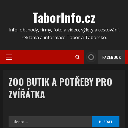
Skip
to
TaborInfo.cz
content
Info, obchody, firmy, foto a video, výlety a cestování,
reklama a informace Tábor a Táborsko.
FACEBOOK
Primary
Menu
ZOO BUTIK A POTŘEBY PRO
ZVÍŘÁTKA
Vyhledávání