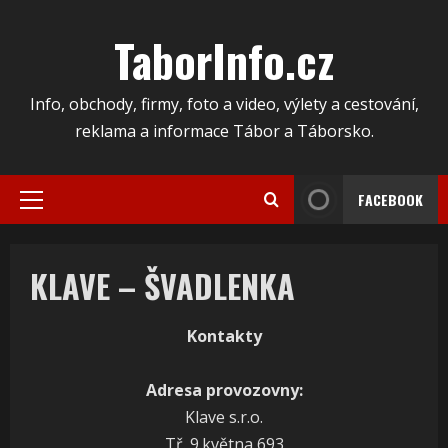
Skip
to
TaborInfo.cz
content
Info, obchody, firmy, foto a video, výlety a cestování,
reklama a informace Tábor a Táborsko.
FACEBOOK
Primary
Menu
KLAVE – ŠVADLENKA
Kontakty
Adresa provozovny:
Klave s.r.o.
Tř. 9.května 693